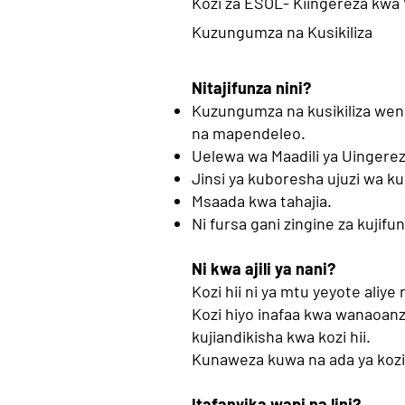
Kozi za ESOL- Kiingereza kwa
Kuzungumza na Kusikiliza
Nitajifunza nini?
Kuzungumza na kusikiliza wengi
na mapendeleo.
Uelewa wa Maadili ya Uingere
Jinsi ya kuboresha ujuzi wa 
Msaada kwa tahajia.
Ni fursa gani zingine za kujif
Ni kwa ajili ya nani?
Kozi hii ni ya mtu yeyote ali
Kozi hiyo inafaa kwa wanaoanz
kujiandikisha kwa kozi hii.
Kunaweza kuwa na ada ya kozi
Itafanyika wapi na lini?