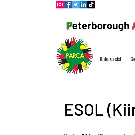
P
eterborough
Kuhusu sisi
Ge
ESOL (Kii