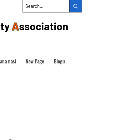
ty
A
ssociation
iana nasi
New Page
Blogu