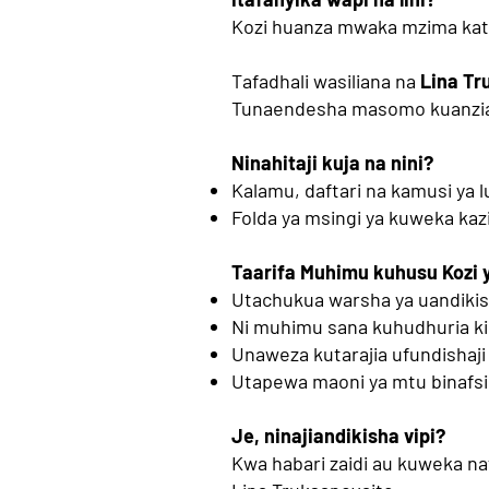
Kozi huanza mwaka mzima katik
Tafadhali wasiliana na
Lina Tr
Tunaendesha masomo kuanzia J
Ninahitaji kuja na nini?
Kalamu, daftari na kamusi ya l
Folda ya msingi ya kuweka kazi
Taarifa Muhimu kuhusu Kozi 
Utachukua warsha ya uandikish
Ni muhimu sana kuhudhuria kil
Unaweza kutarajia ufundishaji 
Utapewa maoni ya mtu binafsi
Je, ninajiandikisha vipi?
Kwa habari zaidi au kuweka naf