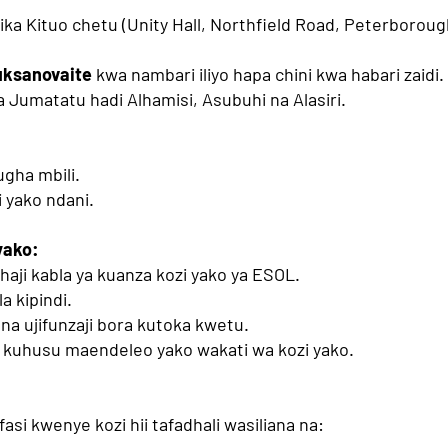
a Kituo chetu (Unity Hall, Northfield Road, Peterboroug
uksanovaite
kwa nambari iliyo hapa chini kwa habari zaidi
umatatu hadi Alhamisi, Asubuhi na Alasiri.
ugha mbili.
 yako ndani.
yako:
aji kabla ya kuanza kozi yako ya ESOL.
a kipindi.
na ujifunzaji bora kutoka kwetu.
 kuhusu maendeleo yako wakati wa kozi yako.
asi kwenye kozi hii tafadhali wasiliana na: