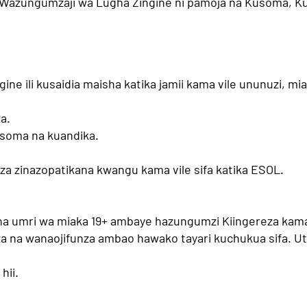
 Wazungumzaji wa Lugha Zingine ni pamoja na Kusoma, K
ne ili kusaidia maisha katika jamii kama vile ununuzi, mia
za.
kusoma na kuandika.
unza zinazopatikana kwangu kama vile sifa katika ESOL.
ye na umri wa miaka 19+ ambaye hazungumzi Kiingereza kam
a na wanaojifunza ambao hawako tayari kuchukua sifa. Ut
 hii.