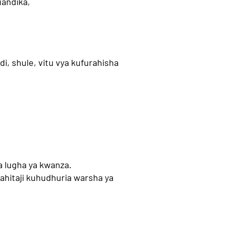
uandika,
di, shule, vitu vya kufurahisha
a lugha ya kwanza.
ahitaji kuhudhuria warsha ya