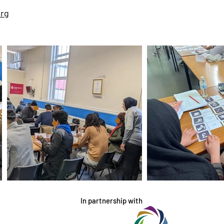
org
In partnership with