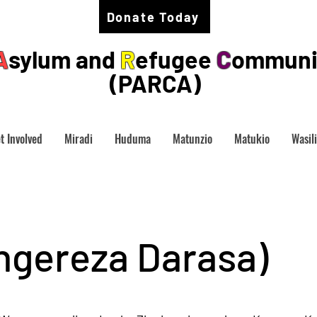
Donate Today
A
sylum and
R
efugee
C
ommuni
(PARCA)
t Involved
Miradi
Huduma
Matunzio
Matukio
Wasil
ngereza Darasa)