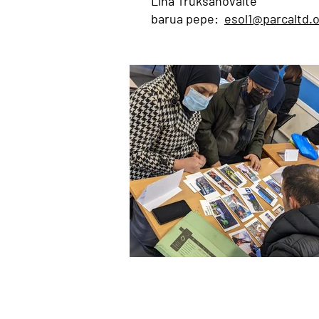
Lina Truksanovaite
barua pepe:
esol1@parcaltd.