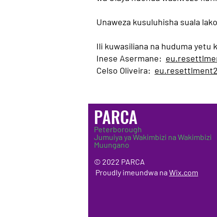
Unaweza kusuluhisha suala la
Ili kuwasiliana na huduma yetu
Inese Asermane:
eu.resettlme
Celso Oliveira:
eu.resettlment
PARCA
Peterborough
Jumuiya ya Wakimbizi na Wakimbizi
Muungano
© 2022 PARCA
Proudly imeundwa na
Wix.com