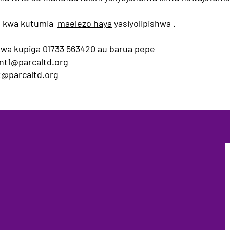
ko kwa kutumia
maelezo haya
yasiyolipishwa .
 kwa kupiga 01733 563420 au barua pepe
nt1@parcaltd.org
2@parcaltd.org