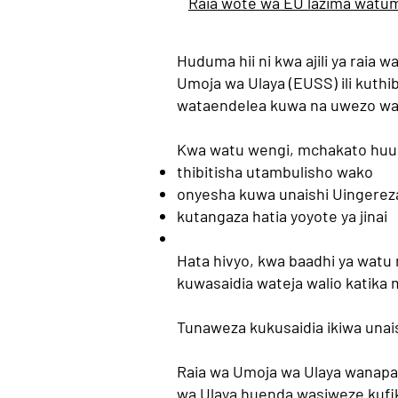
Raia wote wa EU lazima watum
Huduma hii ni kwa ajili ya rai
Umoja wa Ulaya (EUSS) ili kuthib
wataendelea kuwa na uwezo wa k
Kwa watu wengi, mchakato huu u
thibitisha utambulisho wako
onyesha kuwa unaishi Uingerez
kutangaza hatia yoyote ya jinai
Hata hivyo, kwa baadhi ya watu
kuwasaidia wateja walio katik
Tunaweza kukusaidia ikiwa unai
Raia wa Umoja wa Ulaya wanap
wa Ulaya huenda wasiweze kufi