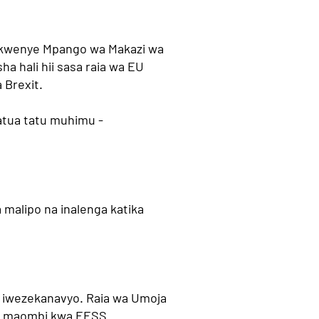
i kwenye Mpango wa Makazi wa
ha hali hii sasa raia wa EU
 Brexit.
atua tatu muhimu -
malipo na inalenga katika
 iwezekanavyo. Raia wa Umoja
uma maombi kwa EESS