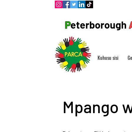
P
eterborough
Kuhusu sisi
Ge
Mpango w