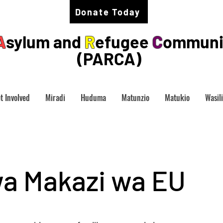
Donate Today
A
sylum and
R
efugee
C
ommuni
(PARCA)
t Involved
Miradi
Huduma
Matunzio
Matukio
Wasil
a Makazi wa EU