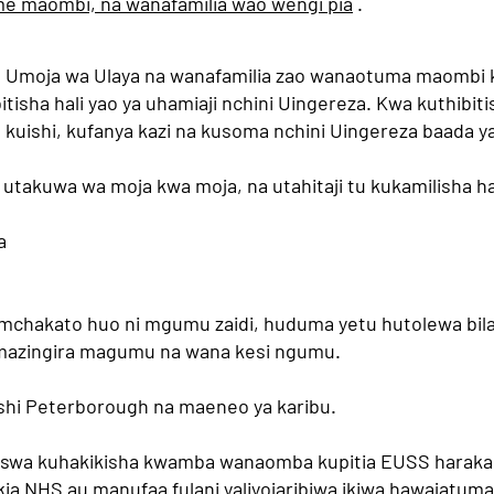
e maombi, na wanafamilia wao wengi pia
.
a wa Umoja wa Ulaya na wanafamilia zao wanaotuma maomb
itisha hali yao ya uhamiaji nchini Uingereza. Kwa kuthibitis
uishi, kufanya kazi na kusoma nchini Uingereza baada ya
takuwa wa moja kwa moja, na utahitaji tu kukamilisha h
a
 mchakato huo ni mgumu zaidi, huduma yetu hutolewa bila 
a mazingira magumu na wana kesi ngumu.
shi Peterborough na maeneo ya karibu.
aswa kuhakikisha kwamba wanaomba kupitia EUSS haraka
kia NHS au manufaa fulani yaliyojaribiwa ikiwa hawajat