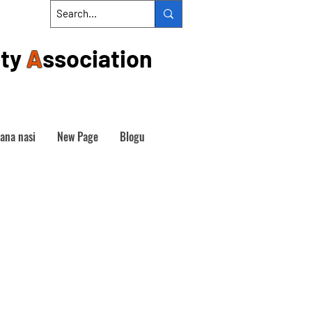
ty
A
ssociation
iana nasi
New Page
Blogu