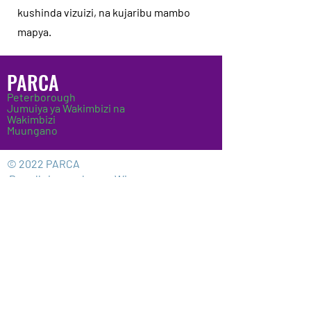
kushinda vizuizi, na kujaribu mambo
mapya.
PARCA
Peterborough
Jumuiya ya Wakimbizi na
Wakimbizi
Muungano
© 2022 PARCA
Proudly imeundwa na
Wix.com