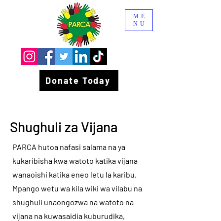
ME
NU
Donate Today
Shughuli za Vijana
PARCA hutoa nafasi salama na ya
kukaribisha kwa watoto katika vijana
wanaoishi katika eneo letu la karibu.
Mpango wetu wa kila wiki wa vilabu na
shughuli unaongozwa na watoto na
vijana na kuwasaidia kuburudika,