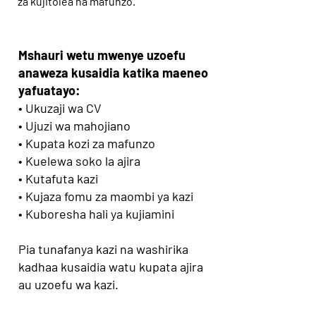
za kujitolea na mafunzo.
Mshauri wetu mwenye uzoefu
anaweza kusaidia katika maeneo
yafuatayo:
• Ukuzaji wa CV
• Ujuzi wa mahojiano
• Kupata kozi za mafunzo
• Kuelewa soko la ajira
• Kutafuta kazi
• Kujaza fomu za maombi ya kazi
• Kuboresha hali ya kujiamini
Pia tunafanya kazi na washirika
kadhaa kusaidia watu kupata ajira
au uzoefu wa kazi.