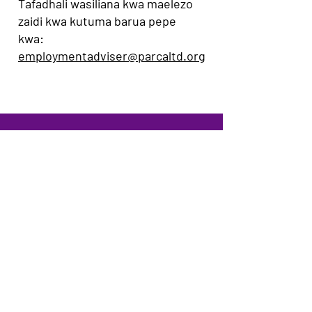
Tafadhali wasiliana kwa maelezo
zaidi kwa kutuma barua pepe
kwa:
employmentadviser@parcaltd.org
PARCA
Peterborough
Jumuiya ya Wakimbizi na
Wakimbizi
Muungano
© 2022 PARCA
Proudly imeundwa na
Wix.com