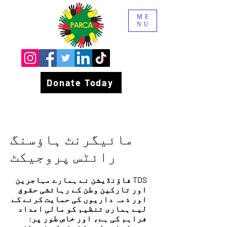
ME
NU
Donate Today
مائیگرنٹ ہاؤسنگ
رائٹس پروجیکٹ
TDS فاؤنڈیشن نے ہمارے مہاجرین
اور تارکین وطن کے رہائشی حقوق
اور ذمہ داریوں کی حمایت کرنے کے
لیے ہماری تنظیم کو مالی امداد
فراہم کی ہے، اور خاص طور پر: