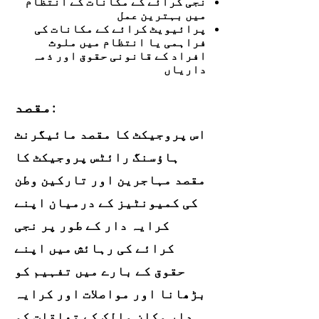
نجی کرائے کے مکانات کے انتظام
میں بہترین عمل
پرائیویٹ کرائے کے مکانات کی
فراہمی یا انتظام میں ملوث
افراد کے قانونی حقوق اور ذمہ
داریاں
مقصد:
اس پروجیکٹ کا مقصد مائیگرنٹ
ہاؤسنگ رائٹس پروجیکٹ کا
مقصد مہاجرین اور تارکین وطن
کی کمیونٹیز کے درمیان اپنے
کرایہ دار کے طور پر نجی
کرائے کی رہائش میں اپنے
حقوق کے بارے میں تفہیم کو
بڑھانا اور مواصلات اور کرایہ
دار مکان مالک کے تعلقات کو