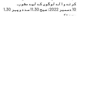
کرنے والے لوگوں کے لیے مشورہ
10 دسمبر 2022: صبح 11.30 سے دوپہر 1.30
بجے تک
لوگوں کو کرایہ کے بقایا جات میں
پڑنے سے روکنے کے لیے بجٹ سازی کا
مشورہ
Please book your place in workshop and
an appointment by emailing us:
enquiries@parcaltd.org
or
info@parcaltd.org
_cc781905 -5cde-
3194-bb3b-136bad5cf58d_یا ہمیں
01733563420
پر کال کریں
PARCA
پیٹربورو
پناہ اور پناہ گزین
کمیونٹی
ایسوسی ایشن