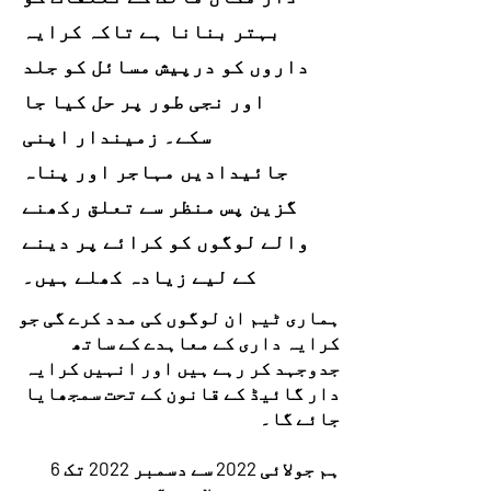
بہتر بنانا ہے تاکہ کرایہ
داروں کو درپیش مسائل کو جلد
اور نجی طور پر حل کیا جا
سکے۔ زمیندار اپنی
جائیدادیں مہاجر اور پناہ
گزین پس منظر سے تعلق رکھنے
والے لوگوں کو کرائے پر دینے
کے لیے زیادہ کھلے ہیں۔
ہماری ٹیم ان لوگوں کی مدد کرے گی جو
کرایہ داری کے معاہدے کے ساتھ
جدوجہد کر رہے ہیں اور انہیں کرایہ
دار گائیڈ کے قانون کے تحت سمجھایا
جائے گا۔
ہم جولائی 2022 سے دسمبر 2022 تک 6