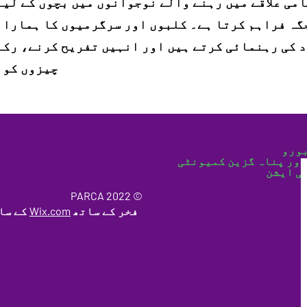
گہ فراہم کرتا ہے۔ کلبوں اور سرگرمیوں کا ہمارا 
 کی رہنمائی کرتے ہیں اور انہیں تفریح کرنے، رکا
چیزوں کو آزمانے میں مدد کرتے ہیں۔
ورو
اور پناہ گزین کمیونٹی
ی ایشن
© 2022 PARCA
فخر کے ساتھ
Wix.com
کے سا