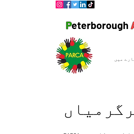
P
eterborough
ارے میں
رگرمیاں