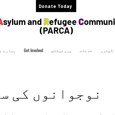
Donate Today
A
sylum and
R
efugee
C
ommuni
(PARCA)
گیلری
خدمات
پروجیکٹس
Get Involved
ہمارے ب
نوجوانوں کی س