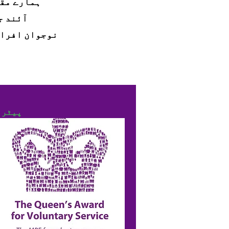
آئند ج
نوجوان افراد
پیٹرب
پناہ 
ایسوس