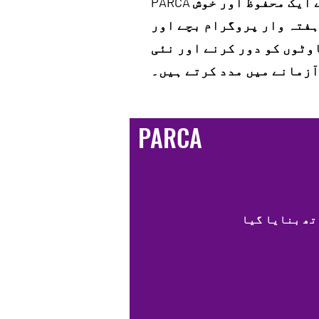
PARCA ہمارے مقامی علاقے میں رہنے والے نوجوانوں میں بچوں کے لیے ایک محفوظ اور خوش
ہفتہ وار پروگرام بچے اور
وٹوں کو دور کرنے اور نئی
PARCA
تھ بنایا گیا