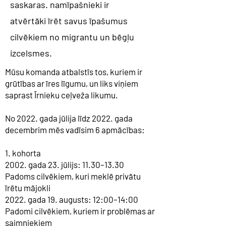
saskaras. namīpašnieki ir
atvērtāki īrēt savus īpašumus
cilvēkiem no migrantu un bēgļu
izcelsmes.
Mūsu komanda atbalstīs tos, kuriem ir
grūtības ar īres līgumu, un liks viņiem
saprast Īrnieku ceļveža likumu.
No 2022. gada jūlija līdz 2022. gada
decembrim mēs vadīsim 6 apmācības:
1. kohorta
2002. gada 23. jūlijs: 11.30–13.30
Padoms cilvēkiem, kuri meklē privātu
īrētu mājokli
2022. gada 19. augusts: 12:00–14:00
Padomi cilvēkiem, kuriem ir problēmas ar
saimniekiem