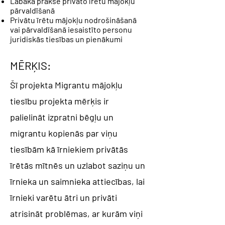
Labākā prakse privāto īrētu mājokļu
pārvaldīšanā
Privātu īrētu mājokļu nodrošināšanā
vai pārvaldīšanā iesaistīto personu
juridiskās tiesības un pienākumi
MĒRĶIS:
Šī projekta Migrantu mājokļu
tiesību projekta mērķis ir
palielināt izpratni bēgļu un
migrantu kopienās par viņu
tiesībām kā īrniekiem privātās
īrētās mītnēs un uzlabot saziņu un
īrnieka un saimnieka attiecības, lai
īrnieki varētu ātri un privāti
atrisināt problēmas, ar kurām viņi