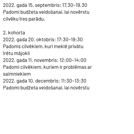
2022. gada 15. septembris: 17.30–19.30
Padomi budžeta veidošanai, lai novērstu
cilvēku īres parādu.
2. kohorta
2022. gada 20. oktobris: 17:30–19:30
Padoms cilvēkiem, kuri meklē privātu
īrētu mājokli
2022. gada 11. novembris: 12:00–14:00
Padomi cilvēkiem, kuriem ir problēmas ar
saimniekiem
2022. gada 10. decembris: 11:30–13:30
Padomi budžeta veidošanai, lai novērstu
cilvēku īres parādu
Please book your place in workshop and
an appointment by emailing us:
enquiries@parcaltd.org
or
info@parcaltd.org
_cc781905 -5cde-