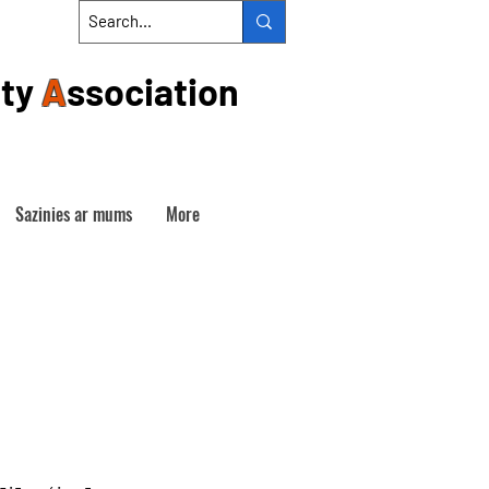
ty
A
ssociation
Sazinies ar mums
More