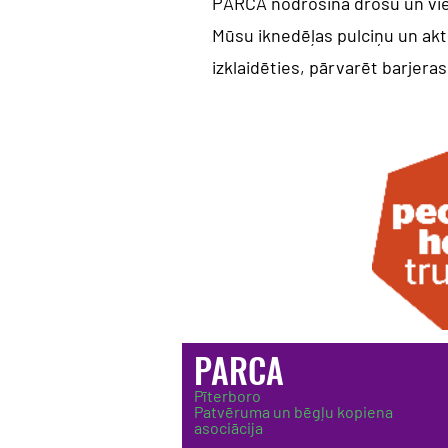
PARCA nodrošina drošu un vies
Mūsu iknedēļas pulciņu un akt
izklaidēties, pārvarēt barjera
PARCA
Pīterboro
Patvēruma un bēgļu kopiena
asociācija