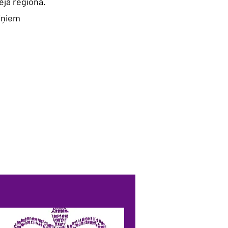
ējā reģionā.
viņiem