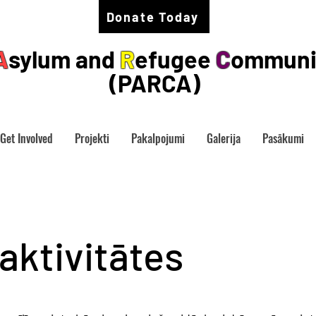
Donate Today
A
sylum and
R
efugee
C
ommuni
(PARCA)
Get Involved
Projekti
Pakalpojumi
Galerija
Pasākumi
aktivitātes