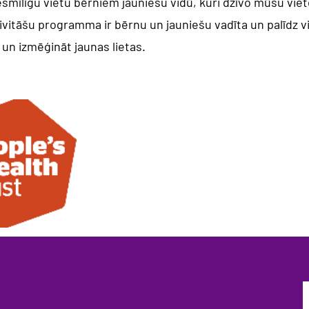
mīlīgu vietu bērniem jauniešu vidū, kuri dzīvo mūsu viet
ivitāšu programma ir bērnu un jauniešu vadīta un palīdz 
s un izmēģināt jaunas lietas.