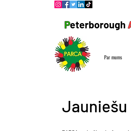
P
eterborough
Par mums
Jauniešu 