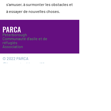
s'amuser, à surmonter les obstacles et
à essayer de nouvelles choses.
PARCA
Peterborough
Communauté d'asile et de
réfugiés
Association
© 2022 PARCA
Fièrement créé avec
Wix.com