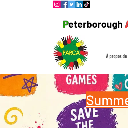
P
eterborough
À propos de
Summer 