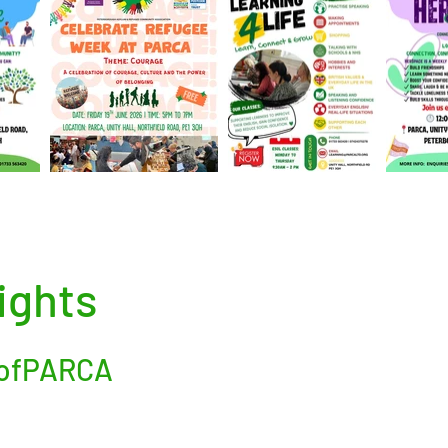
ights
sofPARCA