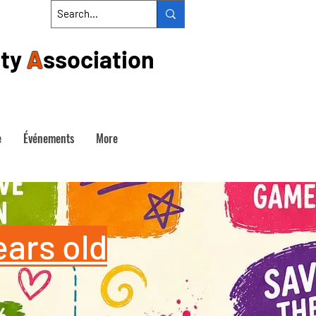
ty
A
ssociation
e
Événements
More
ears old