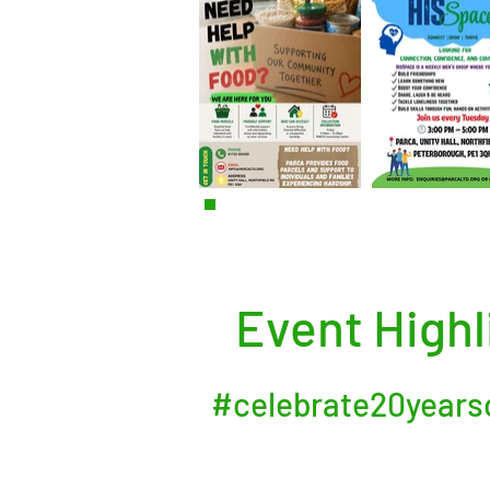
Event Highl
#celebrate20year