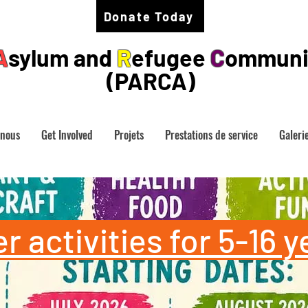
Donate Today
A
sylum and
R
efugee
C
ommuni
(PARCA)
 nous
Get Involved
Projets
Prestations de service
Galeri
activities for 5-16 y