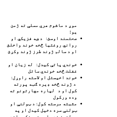
موږ د ماشوم هرې مسلې ته ژمن
یو:
صحتمند اوسئ: د ښه فزیکي او
رواني روغتیا څخه خوند واخلئ
او د سالم ژوند طرز ژوند وکړئ
خوندي پاتې کیدل: له زیان او
غفلت څخه خوندي ساتل
خوند اخیستل او لاسته راوړل:
د ژوند څخه ډیره ګټه پورته
کول او د لپاره مهارتونو ته
وده ورکول
مثبته مرسته کول: د ټولنې او
ټولنې سره دخیل کیدل او په
ټولنیز ضد یا سرغړونکي چلند