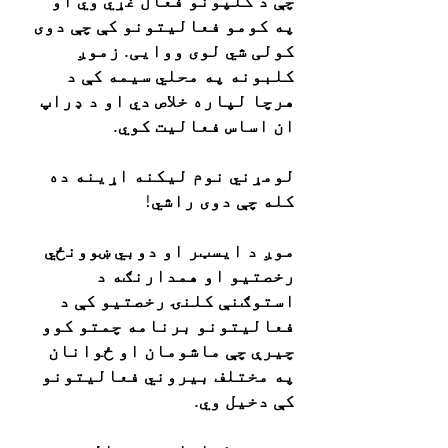
چې د کلپونو فعال غړي وي او
په کومو فعالیتونو کې چې دوی
کولی شي لوی ووایی. زموږ
کلبونه په محلي سیمه کې د
هرچا لپاره خلاص دي او د ډراپ
ان اساس فعالیت کوي.
لومړني نوم لیکنه اړینه ده
کله چې دوی راشي!
موږ د ایسټر او دوبي ښوونځي
رخصتیو او همدارنګه د
استوګنې کلنۍ رخصتیو کې د
فعالیتونو برنامه چمتو کوو
چیرې چې ماشومان او ځوانان
په مختلف بیروني فعالیتونو
کې دخیل وي.