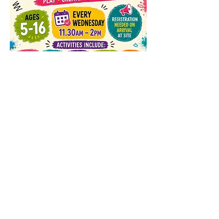
Our #YouthClub is BACK!
Fridays 6pm - 8pm, and
Saturdays 10.30am -