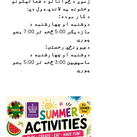
زموږ د ځوانانو د فعالیتونو
وختونه په لاندې ډول دي:
د کار موده:
دوشنبه او چهارشنبه د
مازدیګر 5:00 څخه تر 7:00 بجو
پورې
د ښوونځي رخصتۍ:
دوشنبه او چهارشنبه د
ماسپښین 3:00 څخه تر 5:00 بجو
پورې