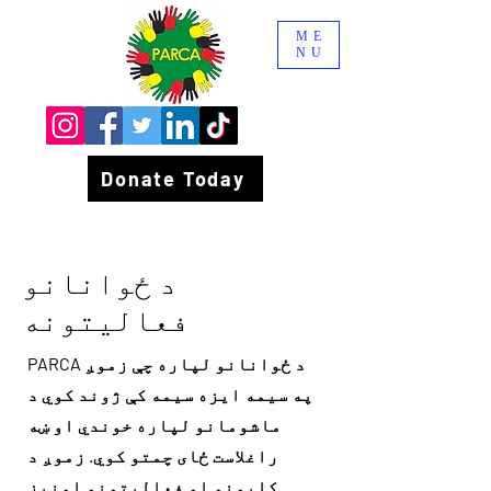
ME
NU
Donate Today
د ځوانانو
فعالیتونه
PARCA د ځوانانو لپاره چې زموږ
په سیمه ایزه سیمه کې ژوند کوي د
ماشومانو لپاره خوندي او ښه
راغلاست ځای چمتو کوي. زموږ د
کلپونو او فعالیتونو اونیز