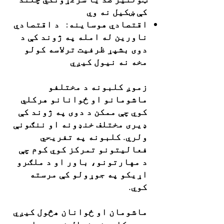
کې ښکیل نه وي
اقتصادي هوساینه: د اقتصادي
ناورین له امله په ژوند کې د
دوی بشپړ ظرفیت ترلاسه کولو
مخه نه نیول کیږي
زموږ کلبونه د مختلفو
ماشومانو او ځوانانو هرکلي
کوي چې ممکن د دوی په ژوند کې
ډیری مختلف خنډونه او ننګونې
ولري. کلبونه په تفریحي
فعالیتونو تمرکز کوي کوم چې
د مهارتونو، باور او د ملګرو
اړیکو په جوړولو کې مرسته
کوي.
ماشومان او ځوانان هڅول کیږي