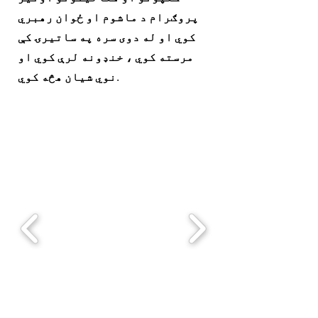
پروګرام د ماشوم او ځوان رهبري
کوي او له دوی سره په ساتیرۍ کې
مرسته کوي ، خنډونه لرې کوي او
نوي شیان هڅه کوي.