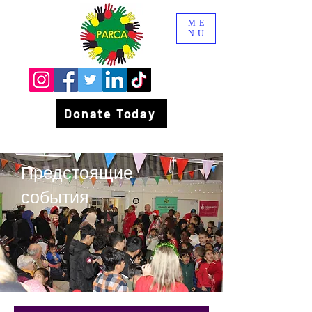
ME
NU
Donate Today
Предстоящие
события