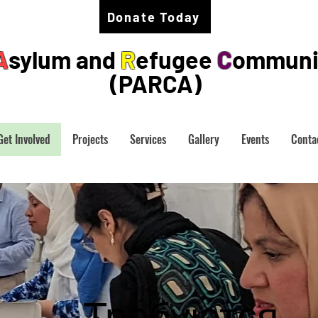
Donate Today
A
sylum and
R
efugee
C
ommuni
(PARCA)
Get Involved
Projects
Services
Gallery
Events
Conta
Требуются