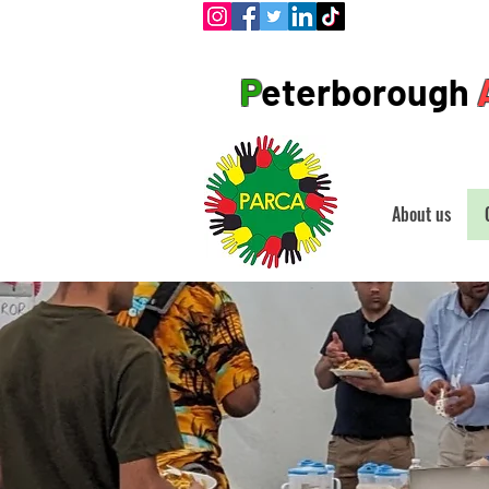
P
eterborough
About us