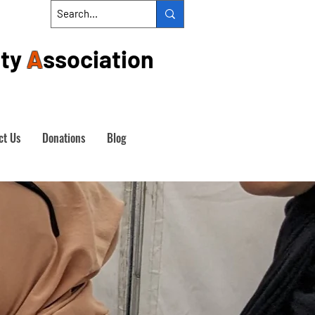
ty
A
ssociation
ct Us
Donations
Blog