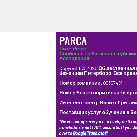
PARCA
Питерборо
Сообщество беженцев и убежи
Ассоциация
Copyright © 2020 Общественная
беженцев Питерборо. Все прав
Номер компании: 08397491
Номер благотворительной орган
Интернет-центр Великобритани
Поставщик услуг обучения в Ве
*We encourage everyone to navigate throu
translation is not 100% accurate. If you d
over to
Google Translator
*