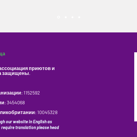
ща
 ассоциация приютов и
а защищены.
изации: 1152592
и: 3454068
ликобритании: 10045328
gh our website in English as
o require translation please head