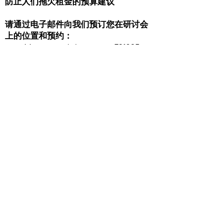
防止人们拖欠租金的预算建议
请通过电子邮件向我们预订您在研讨会
上的位置和预约：
enquiries@parcaltd.org
or_cc781905-
5cde-3194-bb3b-
1306bad5cf_cct7d_1info@parcaltd.org
-5cde-3194-bb3b-136bad5cf58d_或致电
01733563420
PARCA
彼得伯勒
庇护和难民社区
协会
© 2022 PARCA
自豪地使用
Wix.com
创建