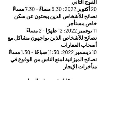
الفوج الثاني
20 أكتوبر 2022: 5.30 مساءً - 7.30 مساءً
نصائح للأشخاص الذين يبحثون عن سكن
خاص مستأجر
11 نوفمبر 2022: 12 ظهرًا - 2 مساءً
نصائح للأشخاص الذين يواجهون مشاكل مع
أصحاب العقارات
10 ديسمبر 2022: 11:30 صباحًا - 1.30 مساءً
نصائح الميزانية لمنع الناس من الوقوع في
متأخرات الإيجار
يرجى حجز مكانك في ورشة العمل وتحديد
موعد عن طريق مراسلتنا عبر البريد
الإلكتروني: _cc781905-5cde-3194-bb3b-
136bad5cf58d_
enquiry@parcaltd.org
or_cc781905-5cde-3194-bb3b-
136bad5.org -5cde-3194-bb3b-
136bad5cf58d_or اتصل بنا على
01733563420