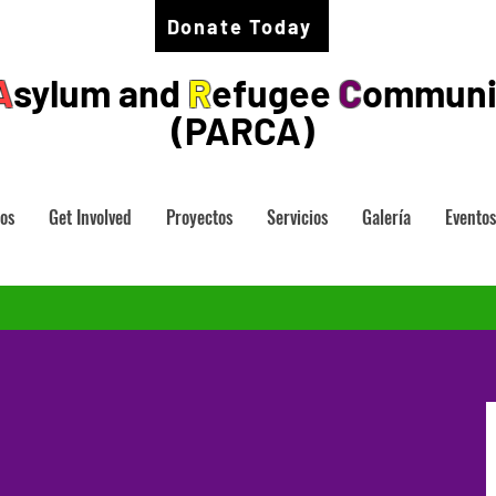
Donate Today
A
sylum and
R
efugee
C
ommuni
(PARCA)
os
Get Involved
Proyectos
Servicios
Galería
Eventos
o hay ninguna entrada publicada en este i
Una vez que se publiquen entradas, las verás aquí.