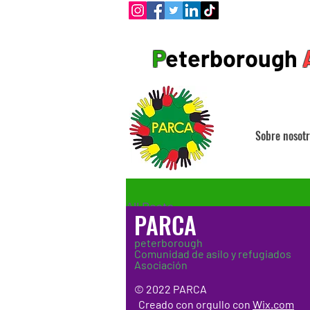
P
eterborough
Sobre nosotr
All Posts
PARCA
peterborough
Comunidad de asilo y refugiados
Asociación
Aún n
© 2022 PARCA
Creado con orgullo con
Wix.com