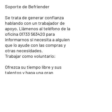
Soporte de Befriender
Se trata de generar confianza
hablando con un trabajador de
apoyo. Llámenos al teléfono de la
oficina
01733 563420
para
informarnos si necesita a alguien
que lo ayude con las compras y
otras necesidades.
Trabajar como voluntario:
Ofrezca su tiempo libre y sus
talentos y haga una gran
contribución al trabajo de nuestra
organización. Apoyarnos
ayudándonos a hablar y aprender
en las clases de inglés,
interpretar y traducir, trabajar en
la oficina y con TI y promover
actividades sociales. Tenemos un