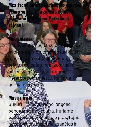
Mes švenčiame ir skatiname įvairovę
visoje šalyje, daugiausia dėmesio
skirdami Didžiajam Peterboro
rajonui.
Mūsų vizija:
Pabėgėliai, prieglobsčio prašytojai ir
migrantų bendruomenės turi visus
įgūdžius ir pasitikėjimą, kurių jiems
reikia, kad galėtų realizuoti savo
potencialą, ir jie yra integruoti į
Peterborough miestą, kuriame
gerbiama įvairovė.
Mūsų misija:
Sukurti ir valdyti vieno langelio
bendruomenės centrą, kuriame
pabėgėliai, prieglobsčio prašytojai,
nepalankioje padėtyje esančios ir