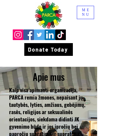
ME
NU
Donate Today
Apie mus
Kaip visa apimanti organizacija,
PARCA remia žmones, nepaisant jų
tautybės, lyties, amžiaus, gebėjimų,
rasės, religijos ar seksualinės
orientacijos, siekdama didinti JK
gyvenimo būdo ir jos įpročių bei
papročių supratimą ir supratimą.