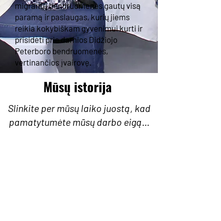
migrantų bendruomenės gautų visą
paramą ir paslaugas, kurių jiems
reikia kokybiškam gyvenimui kurti ir
prisidėti prie darnios Didžiojo
Peterboro bendruomenės,
vertinančios įvairovę.
Mūsų istorija
Slinkite per mūsų laiko juostą, kad
pamatytumėte mūsų darbo eigą...