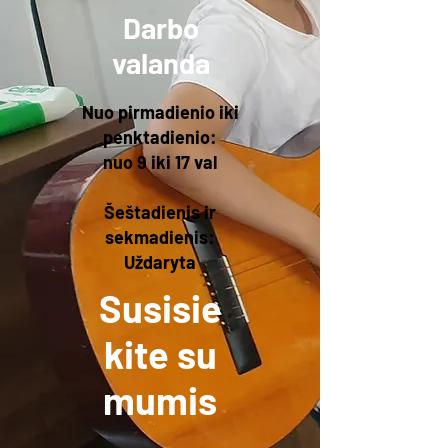
Darbo
valanda
Nuo pirmadienio iki
penktadienio:
nuo 9 iki 17 val
Šeštadienis ir
sekmadienis:
Uždaryta
Susisie
kite su
mumis