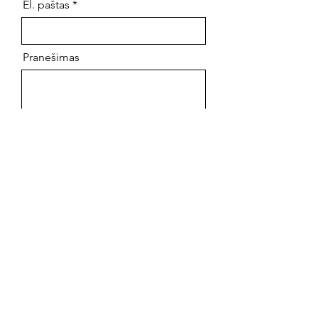
El. paštas
Pranešimas
Siųsti
PARCA
Peterborough
Prieglobsčio ir pabėgėlių
bendruomenė
asociacija