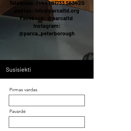
Telefonas: (+44)
01733 563420
paštas:
info@parcaltd.org
Facebook: @parcaltd
Instagram:
@parca_peterborough
Susisiekti
Pirmas vardas
Pavardė