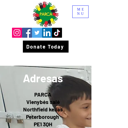
ME
NU
Donate Today
Adresas
PARCA
Vienybės salė
Northfield kelias
Peterborough
PE1 3QH