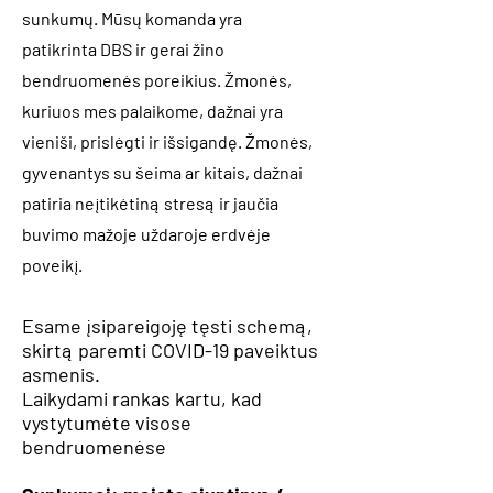
sunkumų. Mūsų komanda yra
patikrinta DBS ir gerai žino
bendruomenės poreikius. Žmonės,
kuriuos mes palaikome, dažnai yra
vieniši, prislėgti ir išsigandę. Žmonės,
gyvenantys su šeima ar kitais, dažnai
patiria neįtikėtiną stresą ir jaučia
buvimo mažoje uždaroje erdvėje
poveikį.
Esame įsipareigoję tęsti schemą,
skirtą paremti COVID-19 paveiktus
asmenis.
Laikydami rankas kartu, kad
vystytumėte visose
bendruomenėse