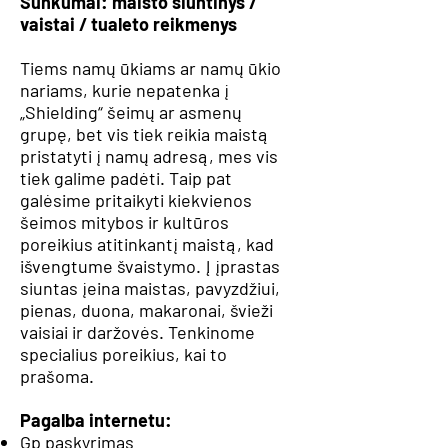
Sunkumai: maisto siuntinys /
vaistai / tualeto reikmenys
Tiems namų ūkiams ar namų ūkio
nariams, kurie nepatenka į
„Shielding“ šeimų ar asmenų
grupę, bet vis tiek reikia maistą
pristatyti į namų adresą, mes vis
tiek galime padėti. Taip pat
galėsime pritaikyti kiekvienos
šeimos mitybos ir kultūros
poreikius atitinkantį maistą, kad
išvengtume švaistymo. Į įprastas
siuntas įeina maistas, pavyzdžiui,
pienas, duona, makaronai, švieži
vaisiai ir daržovės. Tenkinome
specialius poreikius, kai to
prašoma.
Pagalba internetu:
Gp paskyrimas