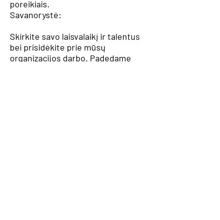
poreikiais.
Savanorystė:
Skirkite savo laisvalaikį ir talentus
bei prisidėkite prie mūsų
organizacijos darbo. Padedame
mums kalbėti ir mokytis anglų
kalbos pamokose, verčiant ir
versti, dirbti biure ir su IT bei
skatinti socialinę veiklą. Turime
nuostabią ištikimų savanorių
grupę ir ieškome daugiau COVID-
19 savanorių.
For help and support, please
contact:
covid19support@parcaltd.org
or
rania.covid19@parcaltd.org_cc781
905-5cde-3194 -bb3b-
136bad5cf58d_