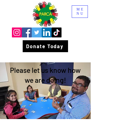
ME
NU
Donate Today
Please let us know how
we are doing!