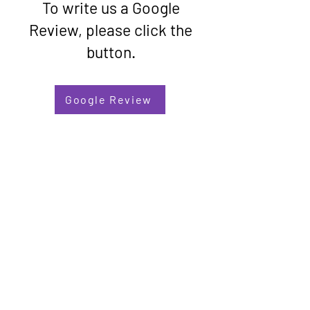
To write us a Google
Review, please click the
button.
Google Review
PARCA
ਪੀਟਰਬਰੋ
ਸ਼ਰਣ ਅਤੇ ਸ਼ਰਨਾਰਥੀ ਭਾਈਚਾਰਾ
ਐਸੋਸੀਏਸ਼ਨ
ਕਾਪੀਰਾਈਟ © 2020 ਪੀਟਰਬਰੋ ਅਸਾਇਲਮ ਐਂਡ
ਰਿਫਿਊਜੀ ਕਮਿਊਨਿਟੀ ਐਸੋਸੀਏਸ਼ਨ। ਸਾਰੇ ਹੱਕ
ਰਾਖਵੇਂ ਹਨ.
ਕੰਪਨੀ ਨੰਬਰ:
08397491