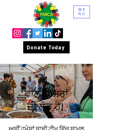
ME
NU
Donate Today
ਵਾਲੰਟੀਅਰਾਂ
ਦੀ ਲੋੜ ਹੈ!
ਅਸੀਂ ਹਮੇਸ਼ਾਂ ਸਾਡੀ ਟੀਮ ਵਿੱਚ ਸ਼ਾਮਲ