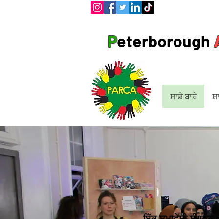
P
eterborough
ਸਾਡੇ ਬਾਰੇ
ਸ਼
ਇੱਕ ਸਮਾਵੇਸ਼ੀ ਸੰਗਠਨ ਵ