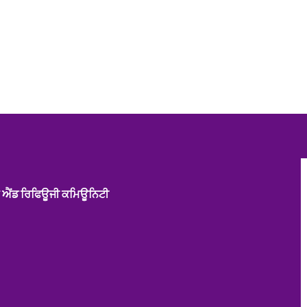
ਐਂਡ ਰਿਫਿਊਜੀ ਕਮਿਊਨਿਟੀ