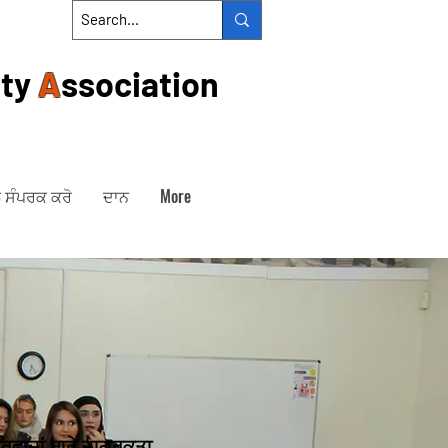
ty
A
ssociation
ਲ ਸੰਪਰਕ ਕਰੋ
ਦਾਨ
More
ਿਵਾਜਾਂ ਬਾਰੇ ਜਾਗਰੂਕਤਾ