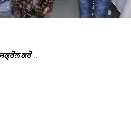
੍ਰੋਲ ਕਰੋ...