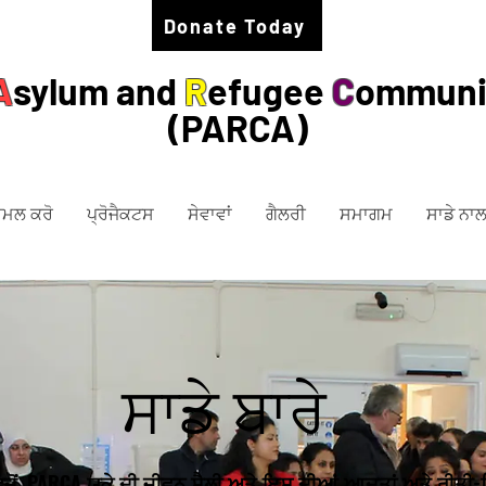
Donate Today
A
sylum and
R
efugee
C
ommuni
(PARCA)
ਾਮਲ ਕਰੋ
ਪ੍ਰੋਜੈਕਟਸ
ਸੇਵਾਵਾਂ
ਗੈਲਰੀ
ਸਮਾਗਮ
ਸਾਡੇ ਨਾ
ਸਾਡੇ ਬਾਰੇ
ਜੋਂ, PARCA ਯੂਕੇ ਦੀ ਜੀਵਨ ਸ਼ੈਲੀ ਅਤੇ ਇਸ ਦੀਆਂ ਆਦਤਾਂ ਅਤੇ ਰੀਤੀ-ਰ