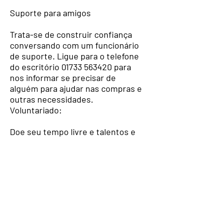
Suporte para amigos
Trata-se de construir confiança
conversando com um funcionário
de suporte. Ligue para o telefone
do escritório
01733 563420
para
nos informar se precisar de
alguém para ajudar nas compras e
outras necessidades.
Voluntariado:
Doe seu tempo livre e talentos e
dê uma grande contribuição ao
trabalho de nossa organização.
Apoiando-nos ajudando a falar e
aprender nas aulas de inglês,
interpretar e traduzir, trabalhar
no escritório e com TI e promover
atividades sociais. Temos um
grupo maravilhoso de voluntários