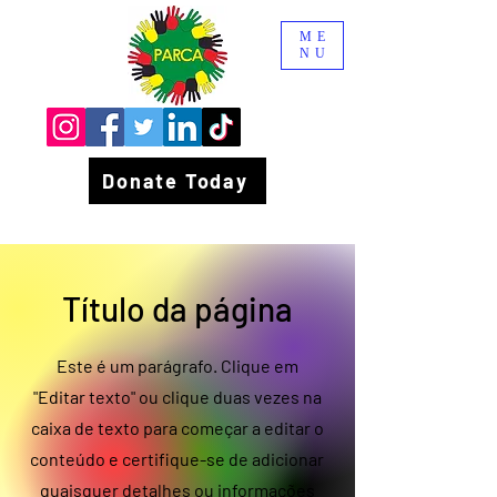
ME
NU
Donate Today
Título da página
Este é um parágrafo. Clique em
"Editar texto" ou clique duas vezes na
caixa de texto para começar a editar o
conteúdo e certifique-se de adicionar
quaisquer detalhes ou informações