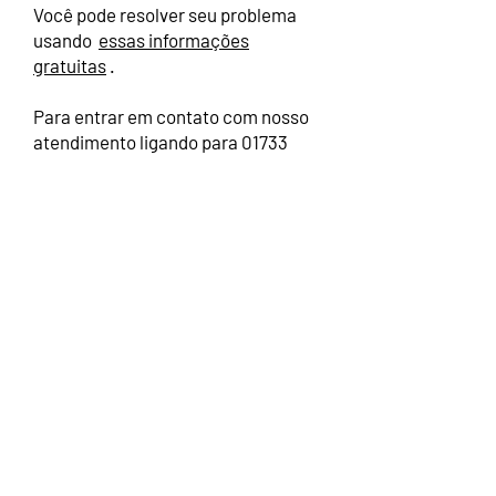
Você pode resolver seu problema
usando
essas informações
gratuitas
.
Para entrar em contato com nosso
atendimento ligando para 01733
563420 ou e-mail
Inese Asermane:
eu.resettlment1@parcaltd.org
Celso Oliveira:
eu.resettlment2@parcaltd.org
PARCA
Peterborough
Comunidade de Asilo e
Refugiados
Associação
© 2022 PARCA