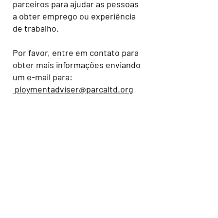
parceiros para ajudar as pessoas
a obter emprego ou experiência
de trabalho.
Por favor, entre em contato para
obter mais informações enviando
um e-mail para:
ploymentadviser@parcaltd.org
PARCA
Peterborough
Comunidade de Asilo e
Refugiados
Associação
© 2022 PARCA
Orgulhosamente criado com
Wix.com